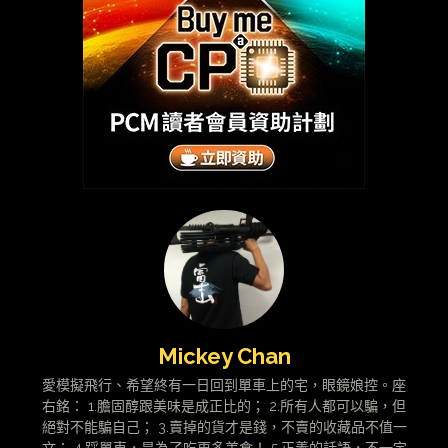
Mickey Chan
愛模擬飛行、希望終有一日回到單車上的宅，眼鏡娘控。座
右銘： 1.膽固醇跟美味是成正比的； 2.所有人都可以騙，但
絕對不能騙自己； 3.賣掉的貨才是錢，不賣的收藏品不值一