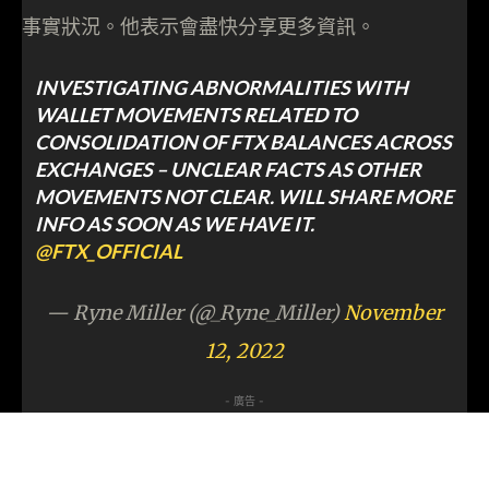
事實狀況。他表示會盡快分享更多資訊。
INVESTIGATING ABNORMALITIES WITH
WALLET MOVEMENTS RELATED TO
CONSOLIDATION OF FTX BALANCES ACROSS
EXCHANGES – UNCLEAR FACTS AS OTHER
MOVEMENTS NOT CLEAR. WILL SHARE MORE
INFO AS SOON AS WE HAVE IT.
@FTX_OFFICIAL
— Ryne Miller (@_Ryne_Miller)
November
12, 2022
- 廣告 -