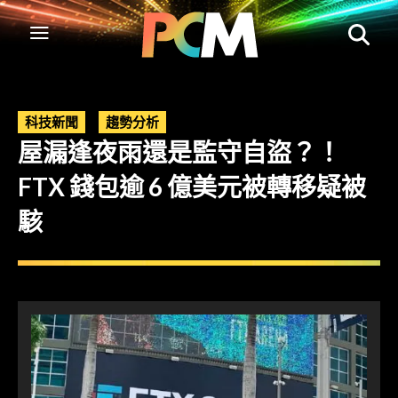
科技新聞
趨勢分析
屋漏逢夜雨還是監守自盜？！
FTX 錢包逾 6 億美元被轉移疑被
駭