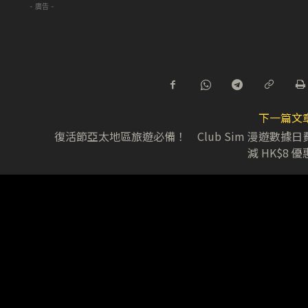
- 廣告 -
下一篇文
復活節亞太地區旅遊必備！ Club Sim 漫遊數據日
減 HK$8 優