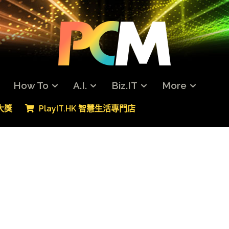
How To
A.I.
Biz.IT
More
專大獎
PlayIT.HK 智慧生活專門店