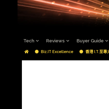
Tech
Reviews
Buyer Guide
Biz.IT Excellence
香港 I.T.至