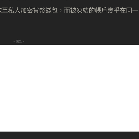
款至私人加密貨幣錢包，而被凍結的帳戶幾乎在同一
- 廣告 -