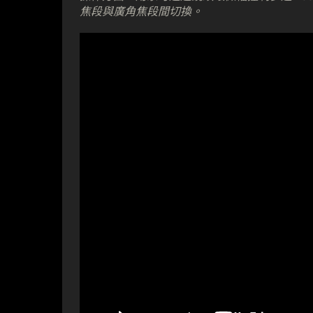
焦段與廣角焦段間切換。