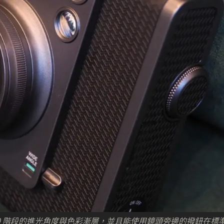
0 階段的進光角度與色彩漸層，並且能使用鏡頭旁邊的撥鈕在標