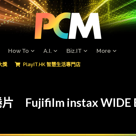
How To
A.I.
Biz.IT
More
專大獎
PlayIT.HK 智慧生活專門店
ujifilm instax WIDE