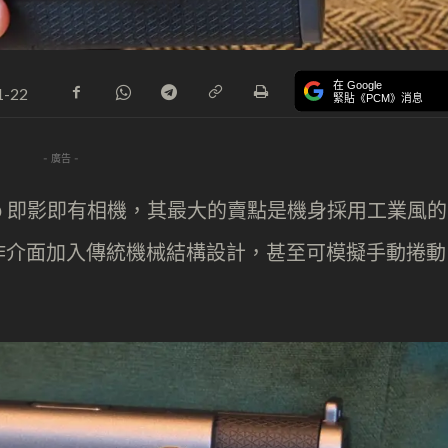
在 Google
1-22
緊貼《PCM》消息
- 廣告 -
IDE Evo 即影即有相機，其最大的賣點是機身採用工業風的
作介面加入傳統機械結構設計，甚至可模擬手動捲動