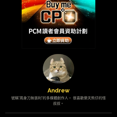
Andrew
號稱"周身刀無張利"的多媒體創作人。 很喜歡樂天熊仔的怪
叔叔。