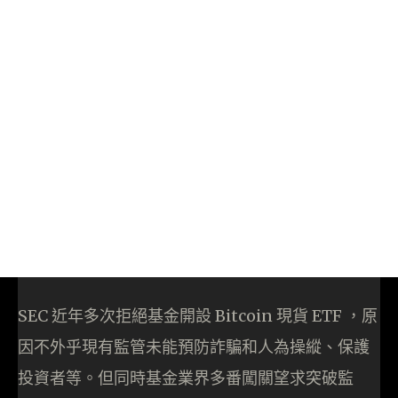
SEC 近年多次拒絕基金開設 Bitcoin 現貨 ETF ，原
因不外乎現有監管未能預防詐騙和人為操縱、保護
投資者等。但同時基金業界多番闖關望求突破監