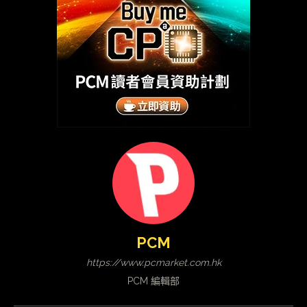
PCM
https://www.pcmarket.com.hk
PCM 編輯部