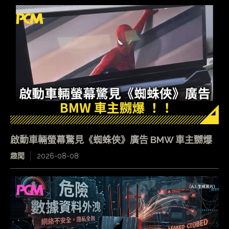
啟動車輛螢幕驚見《蜘蛛俠》廣告 BMW 車主嬲爆
趣聞
2026-08-08