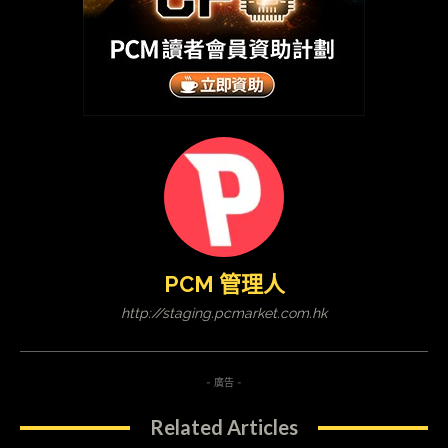
PCM 管理人
http://staging.pcmarket.com.hk
- 廣告 -
Related Articles