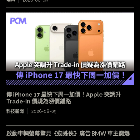
傳 iPhone 17 最快下周一加價！Apple 突調升
Trade-in 價疑為漲價鋪路
科技新聞
2026-08-09
啟動車輛螢幕驚見《蜘蛛俠》廣告 BMW 車主嬲爆