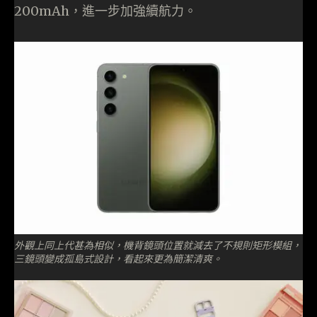
200mAh，進一步加強續航力。
外觀上同上代甚為相似，機背鏡頭位置就減去了不規則矩形模組，
三鏡頭變成孤島式設計，看起來更為簡潔清爽。