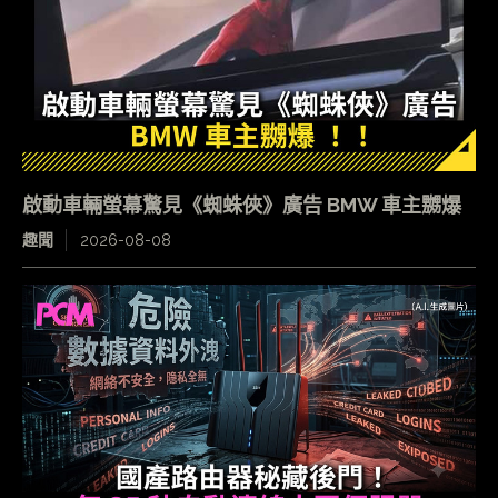
啟動車輛螢幕驚見《蜘蛛俠》廣告 BMW 車主嬲爆
趣聞
2026-08-08