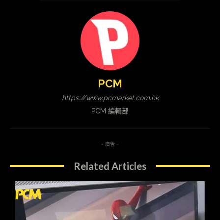
PCM
https://www.pcmarket.com.hk
PCM 編輯部
- 廣告 -
Related Articles