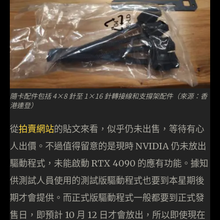
隨卡配件包括 4×8 針至 1×16 針轉接線和支撐架配件（來源：香
港連登）
從
拍賣網站
的貼文來看，似乎仍未出售，等待有心
人出價。不過值得留意的是現時 NVIDIA 仍未放出
驅動程式，未能啟動 RTX 4090 的應有功能。據知
供測試人員使用的測試版驅動程式也要到本星期後
期才會提供。而正式版驅動程式一般都要到正式發
售日，即預計 10 月 12 日才會放出，所以即使現在