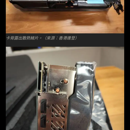
卡背露出散熱鯺片。（來源：香港連登）