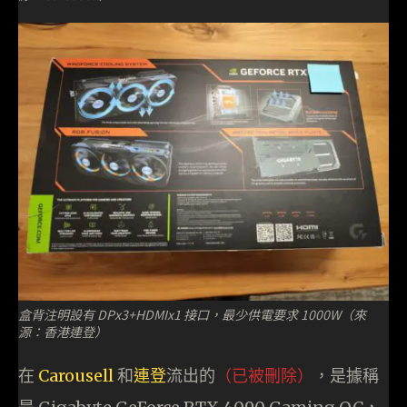
盒背注明設有 DPx3+HDMIx1 接口，最少供電要求 1000W（來
源：香港連登）
在
Carousell
和
連登
流出的
（已被刪除）
，是據稱