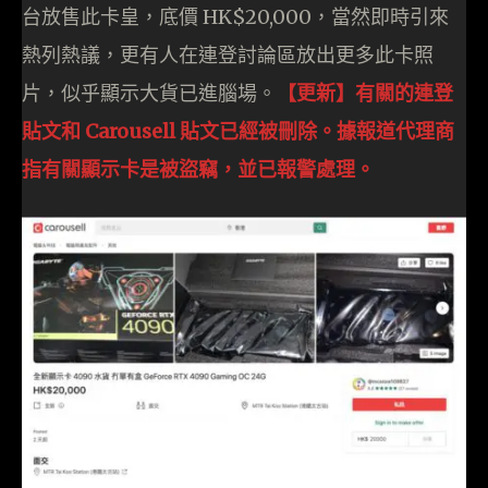
台放售此卡皇，底價 HK$20,000，當然即時引來
熱列熱議，更有人在連登討論區放出更多此卡照
片，似乎顯示大貨已進腦場。
【更新】有關的連登
貼文和 Carousell 貼文已經被刪除。據報道代理商
指有關顯示卡是被盜竊，並已報警處理。