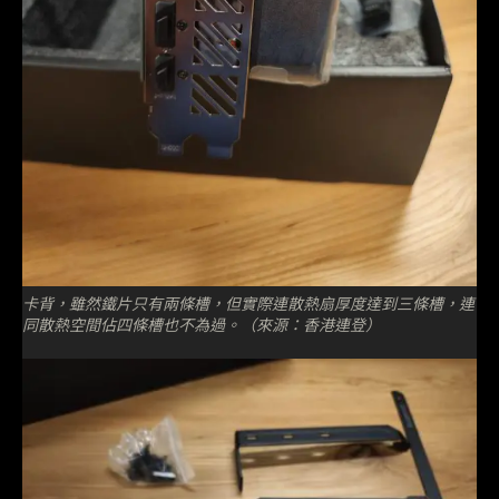
卡背，雖然鐵片只有兩條槽，但實際連散熱扇厚度達到三條槽，連
同散熱空間佔四條槽也不為過。（來源：香港連登）