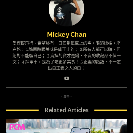
Mickey Chan
愛模擬飛行、希望終有一日回到單車上的宅，眼鏡娘控。座
右銘： 1.膽固醇跟美味是成正比的； 2.所有人都可以騙，但
絕對不能騙自己； 3.賣掉的貨才是錢，不賣的收藏品不值一
文； 4.踩單車，是為了吃更多美食！ 5.正義的話語，不一定
出自正義之人的口；
- 廣告 -
Related Articles