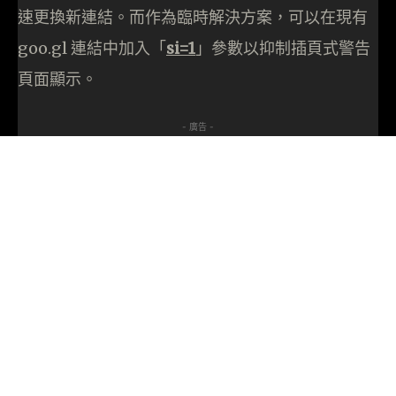
速更換新連結。而作為臨時解決方案，可以在現有
goo.gl 連結中加入「
si=1
」參數以抑制插頁式警告
頁面顯示。
- 廣告 -