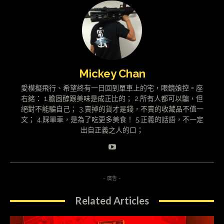
Mickey Chan
愛模擬飛行、希望終有一日回到單車上的宅，眼鏡娘控。座
右銘： 1.膽固醇跟美味是成正比的； 2.所有人都可以騙，但
絕對不能騙自己； 3.賣掉的貨才是錢，不賣的收藏品不值一
文； 4.踩單車，是為了吃更多美食！ 5.正義的話語，不一定
出自正義之人的口；
- 廣告 -
Related Articles