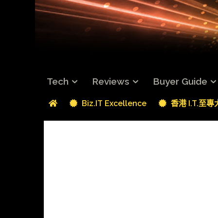
Tech
Reviews
Buyer Guide
Biz.IT Excellence
香港 I.T.至