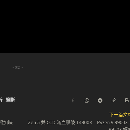
- 廣告 -
拆
壟斷
下一篇文
同場加映
Zen 5 雙 CCD 滿血擊破 14900K Ryzen 9 9900X
9950X 解