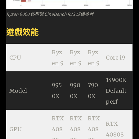
Ryzen 9000 各型號 CineBench R23 成績參考
遊戲效能
Ryz
Ryz
Ryz
CPU
Core i9
en 9
en 9
en 9
14900K
995
990
790
Model
Default
0X
0X
0X
perf
RTX
RTX
RTX
RTX
GPU
408
408
408
4080S