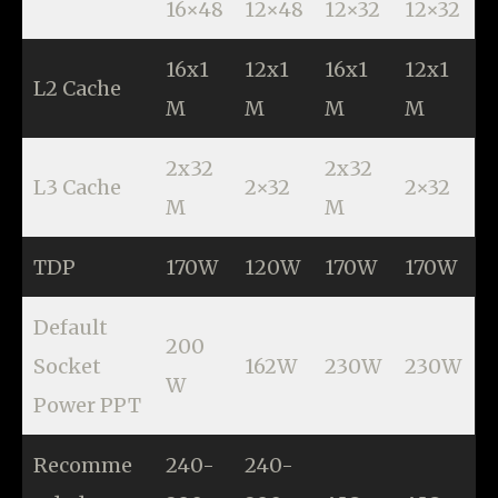
16×48
12×48
12×32
12×32
16x1
12x1
16x1
12x1
L2 Cache
M
M
M
M
2x32
2x32
L3 Cache
2×32
2×32
M
M
TDP
170W
120W
170W
170W
Default
200
Socket
162W
230W
230W
W
Power PPT
Recomme
240-
240-