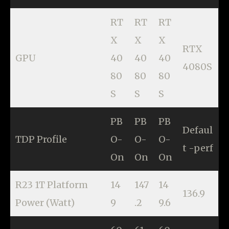
RT
RT
RT
X
X
X
RTX
GPU
40
40
40
4080S
80
80
80
S
S
S
PB
PB
PB
Defaul
TDP Profile
O-
O-
O-
t -perf
On
On
On
R23 1T Platform
14
147
14
136.9
Power (Watt)
9
.2
9.6