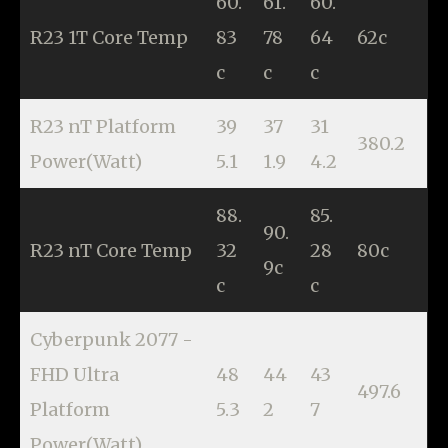
60.
61.
60.
R23 1T Core Temp
83
78
64
62c
c
c
c
R23 nT Platform
39
37
31
380.2
Power(Watt)
5.1
1.9
4.2
88.
85.
90.
R23 nT Core Temp
32
28
80c
9c
c
c
Cyberpunk 2077 -
FHD Ultra
48
44
43
497.6
Platform
5.3
2
7
Power(Watt)