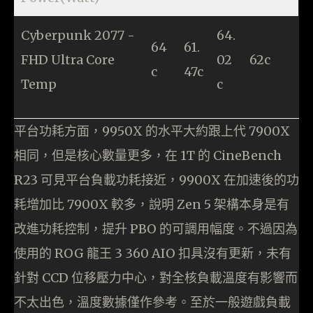
Cyberpunk 2077 -
64.
64
61.
FHD Ultra Core
02
62c
c
47c
Temp
c
平台功耗方面，9950X 的水平大約跟上代 7900X
相同，但是核心數量更多，在 1T 的 CineBench
R23 可見平台負載功耗接近，9900X 在加速後的功
耗增加比 7900X 較多，說明 Zen 5 架構本身是有
改進功耗控制，提升 PBO 的可調用幅度。不過因為
使用的 ROG 龍王 3 360 AIO 扣具沒有更新，未有
針對 CCD 位移壓力中心，對全核負載溫度有影響而
不太出色，溫度數據僅作參考。至於一般遊戲負載