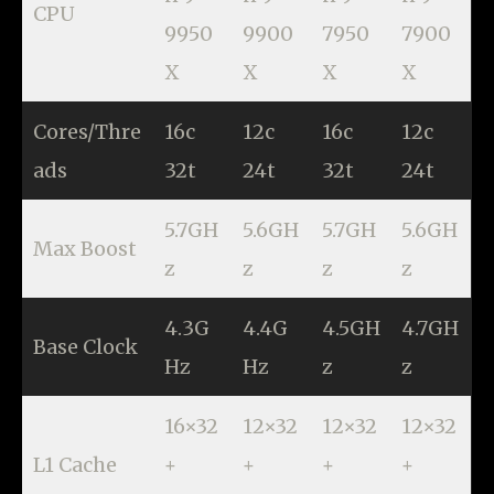
CPU
9950
9900
7950
7900
X
X
X
X
Cores/Thre
16c
12c
16c
12c
ads
32t
24t
32t
24t
5.7GH
5.6GH
5.7GH
5.6GH
Max Boost
z
z
z
z
4.3G
4.4G
4.5GH
4.7GH
Base Clock
Hz
Hz
z
z
16×32
12×32
12×32
12×32
L1 Cache
+
+
+
+