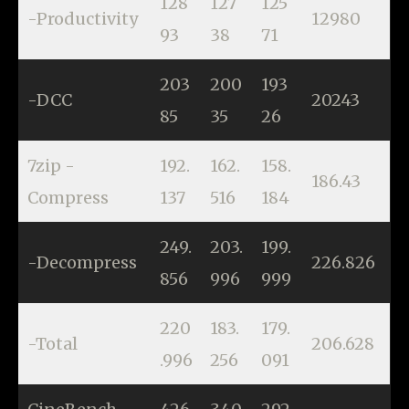
128
127
125
-Productivity
12980
93
38
71
203
200
193
-DCC
20243
85
35
26
7zip -
192.
162.
158.
186.43
Compress
137
516
184
249.
203.
199.
-Decompress
226.826
856
996
999
220
183.
179.
-Total
206.628
.996
256
091