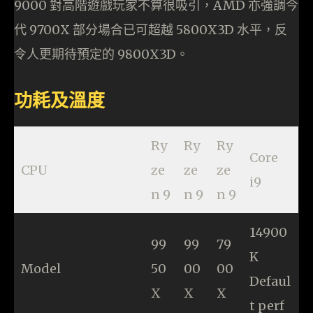
9000 對高階遊戲玩家不算很吸引，AMD 亦強調今
代 9700X 部分場合已可超越 5800X3D 水平，反
令人更期待預定的 9800X3D。
功耗及溫度
Ry
Ry
Ry
Core
CPU
ze
ze
ze
i9
n 9
n 9
n 9
14900
99
99
79
K
Model
50
00
00
Defaul
X
X
X
t perf