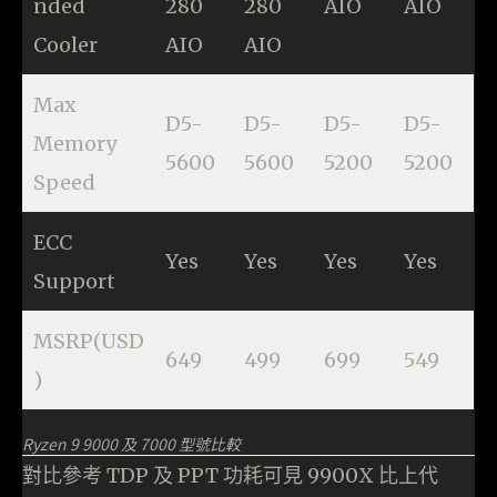
nded
280
280
AIO
AIO
Cooler
AIO
AIO
Max
D5-
D5-
D5-
D5-
Memory
5600
5600
5200
5200
Speed
ECC
Yes
Yes
Yes
Yes
Support
MSRP(USD
649
499
699
549
)
Ryzen 9 9000 及 7000 型號比較
對比參考 TDP 及 PPT 功耗可見 9900X 比上代