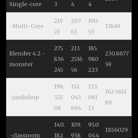
Single-core
3
4
4
219
207
190
-Multi-Core
17649
21
63
53
275.
213.
185.
Blender 4.2 -
230.8677
836
2516
980
monster
59
245
56
223
198.
152.
133.
162.5651
-junkshop
321
043
061
89
08
894
13
140.
109.
95.0
110.6029
-classroom
182
938
044