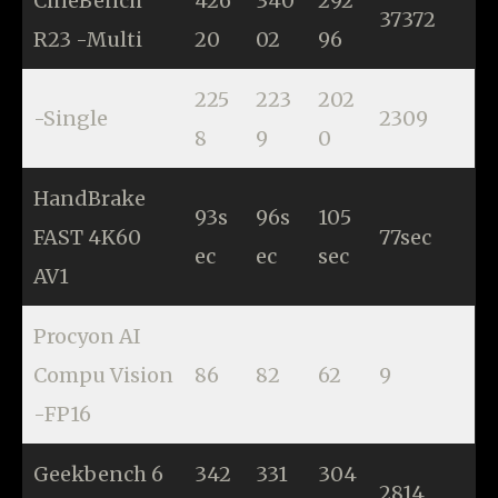
CineBench
426
340
292
37372
R23 -Multi
20
02
96
225
223
202
-Single
2309
8
9
0
HandBrake
93s
96s
105
FAST 4K60
77sec
ec
ec
sec
AV1
Procyon AI
Compu Vision
86
82
62
9
-FP16
Geekbench 6
342
331
304
2814