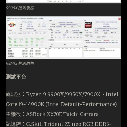
9900X 檢測規格
9950X 檢測規格
測試平台
處理器：Ryzen 9 9900X/9950X/7900X、Intel
Core i9-14900K (Intel Default-Performance)
主機板：ASRock X670E Taichi Carrara
記憶體：G.Skill Trident Z5 neo RGB DDR5-