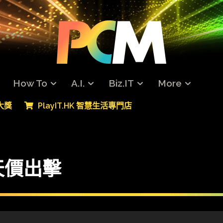
How To
A.I.
Biz.IT
More
專大獎
PlayIT.HK 智慧生活專門店
k 天價出擊