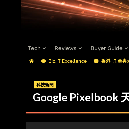
Tech
Reviews
Buyer Guide
Biz.IT Excellence
香港 I.T.至
科技新聞
Google Pixelboo