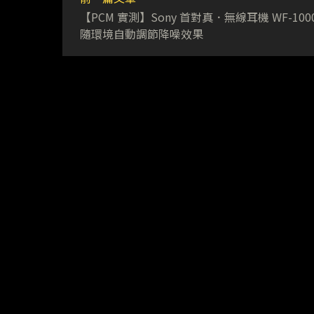
【PCM 實測】Sony 首對真．無線耳機 WF-10
隨環境自動調節降噪效果