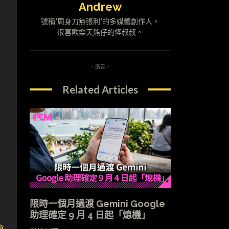
Andrew
號稱"周身刀無張利"的多媒體創作人。
很喜歡樂天熊仔的怪叔叔。
- 廣告 -
Related Articles
限時一個月過渡 Gemini Google
助理確定 9 月 4 日起「熄機」
章