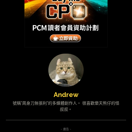
Andrew
號稱"周身刀無張利"的多媒體創作人。 很喜歡樂天熊仔的怪
叔叔。
- 廣告 -