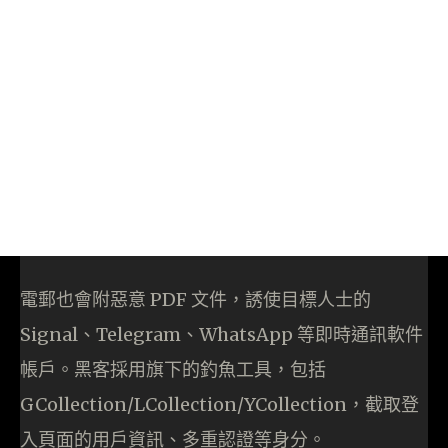
電郵也會附惡意 PDF 文件，誘使目標人士的
Signal、Telegram、WhatsApp 等即時通訊軟件
帳戶。黑客採用旗下的釣魚工具，包括
GCollection/LCollection/YCollection，截取登
入頁面的用戶資訊、多重認證等身分。