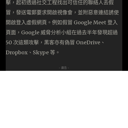
擊，起初透過社交工程找出可信任的聯絡人去假
冒，發送電郵要求開啟視像會，並附惡意連結誘使
開啟登入虛假網頁。例如假冒 Google Meet 登入
頁面，Google 威脅分析小組在過去半年發現超過
50 次這類攻擊，黑客亦有偽冒 OneDrive、
Dropbox、Skype 等。
- 廣告 -