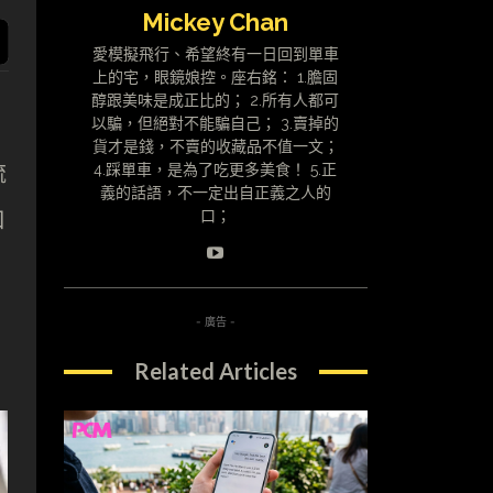
Mickey Chan
愛模擬飛行、希望終有一日回到單車
上的宅，眼鏡娘控。座右銘： 1.膽固
醇跟美味是成正比的； 2.所有人都可
以騙，但絕對不能騙自己； 3.賣掉的
貨才是錢，不賣的收藏品不值一文；
流
4.踩單車，是為了吃更多美食！ 5.正
義的話語，不一定出自正義之人的
口
口；
- 廣告 -
Related Articles