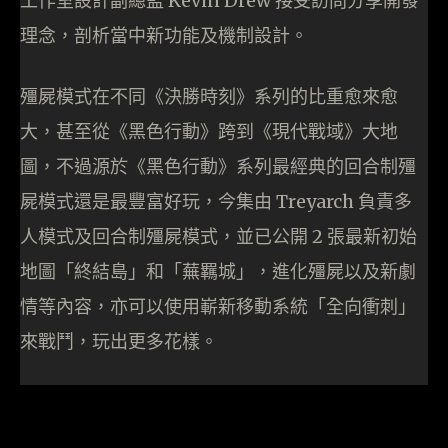
工作室設計副總監 Kevin Drew 接受訪問分享開發
理念，剖析當中新功能及機制設計。
殭屍模式在不同《決勝時刻》系列的比重愈來愈
大，甚至從《黑色行動》跨到《現代戰域》大地
圖，不過源於《黑色行動》系列最經典的回合制殭
屍模式還是最豐富好玩，今集由 Treyarch 負責多
人模式及回合制殭屍模式，並已公開 2 張最新初始
地圖「終結島」和「蕪羈城」，進化殭屍以及新劇
情等內容，亦可以使用嶄新移動系統「全向衝刺」
來戰鬥，玩出更多花樣。