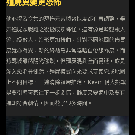
殭屍異變更恐怖
他亦提及今集的恐怖元素與爽快度都有再調整，舉
如殭屍頭脫離之後變成蜘蛛怪，還有像是畸變汞人
等高級敵人，造形更加扭曲，針對不同地圖的佈置
感覺亦有異，新的終劫島非常陰暗自帶恐怖感，而
蕪羈城雖然陽光強烈，但殭屍混亂全面蔓延，愈是
深入愈毛骨悚然。殭屍模式向來要求玩家完成地圖
上不同目標，一邊清除彊屍推進，Kevin 稱大挑戰
是要引導玩家往下一步劇情，難度又要適中及要有
邏輯符合劇情，因而花了很多時間。