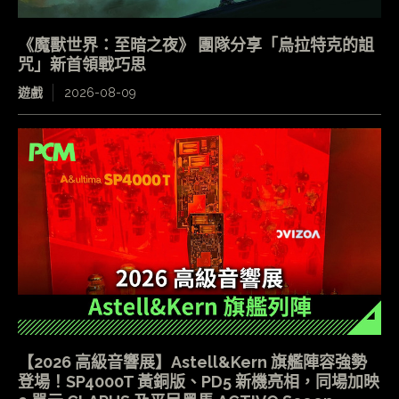
《魔獸世界：至暗之夜》 團隊分享「烏拉特克的詛
咒」新首領戰巧思
遊戲
2026-08-09
【2026 高級音響展】Astell&Kern 旗艦陣容強勢
登場！SP4000T 黃銅版、PD5 新機亮相，同場加映