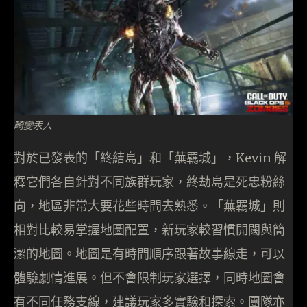
畸變汞人
對於已發表的「終結島」和「蕪羈城」，Kevin 解
釋它們各自針對不同族群玩家，終劫島是死忠粉絲
向，地區非常大要花些時間去熟悉。「蕪羈城」則
相對比較易掌握地圖配置，新玩家較習慣開闊與簡
潔的地圖。地圖是有時間順序跟著故事線走，可以
體驗劇情進展。但不會限制玩家選擇，同時地圖會
有不同任務支線，建議玩家多實驗和探索。團隊亦