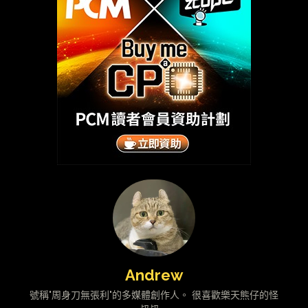
Andrew
號稱"周身刀無張利"的多媒體創作人。 很喜歡樂天熊仔的怪