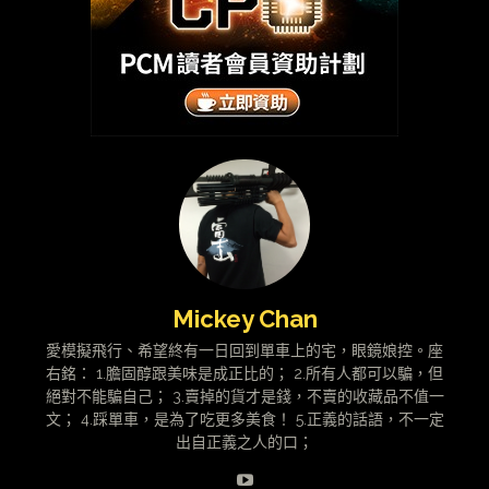
Mickey Chan
愛模擬飛行、希望終有一日回到單車上的宅，眼鏡娘控。座
右銘： 1.膽固醇跟美味是成正比的； 2.所有人都可以騙，但
絕對不能騙自己； 3.賣掉的貨才是錢，不賣的收藏品不值一
文； 4.踩單車，是為了吃更多美食！ 5.正義的話語，不一定
出自正義之人的口；