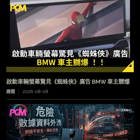
啟動車輛螢幕驚見《蜘蛛俠》廣告 BMW 車主嬲爆
趣聞
2026-08-08