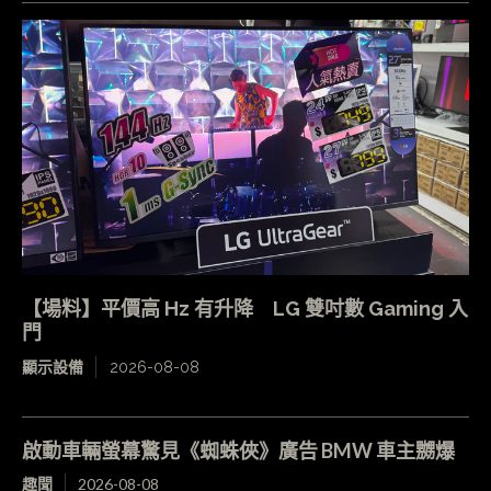
【場料】平價高 Hz 有升降 LG 雙吋數 Gaming 入
門
顯示設備
2026-08-08
啟動車輛螢幕驚見《蜘蛛俠》廣告 BMW 車主嬲爆
趣聞
2026-08-08