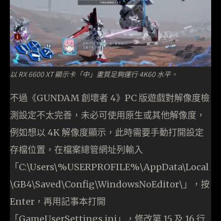
以 RX 6600 XT 顯示卡「中」畫質足夠運行 4K60 水平。
不過《GUNDAM 創壞者 4》PC 版遊戲對解像度檢
測設定不太完善，未必可使用原生或其他解像度，
例如想以 4K 解像度顯示，此時需要手動打開設定
存檔位置，在檔案總管網址列輸入
「C:\Users\%USERPROFILE%\AppData\Local
\GB4\Saved\Config\WindowsNoEditor\」，按
Enter，再用記事本打開
「GameUserSettings.ini」，修改第 15 及 16 行