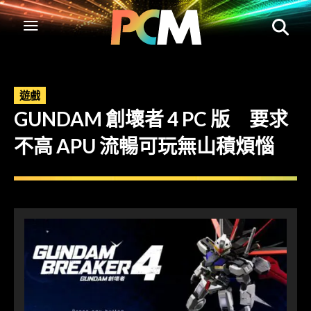
遊戲
GUNDAM 創壞者 4 PC 版 要求
不高 APU 流暢可玩無山積煩惱