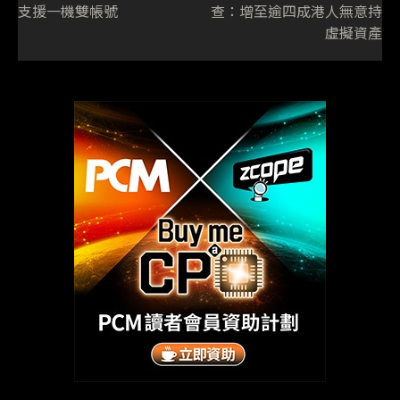
支援一機雙帳號
查：增至逾四成港人無意持
虛擬資產