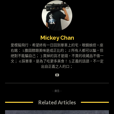
Mickey Chan
愛模擬飛行、希望終有一日回到單車上的宅，眼鏡娘控。座
右銘： 1.膽固醇跟美味是成正比的； 2.所有人都可以騙，但
絕對不能騙自己； 3.賣掉的貨才是錢，不賣的收藏品不值一
文； 4.踩單車，是為了吃更多美食！ 5.正義的話語，不一定
出自正義之人的口；
- 廣告 -
Related Articles