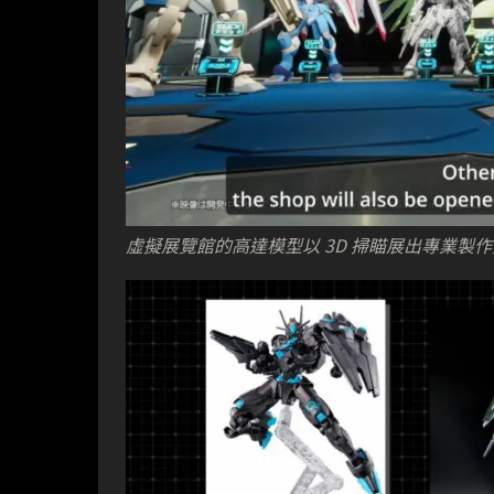
虛擬展覽館的高達模型以 3D 掃瞄展出專業製作