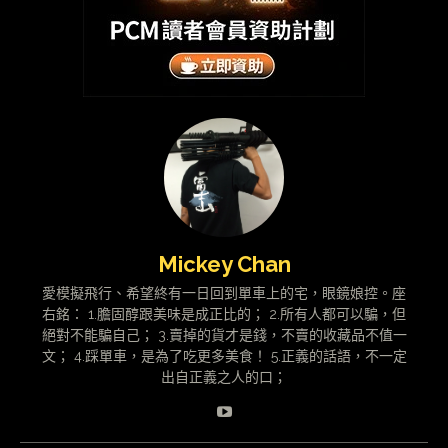
Mickey Chan
愛模擬飛行、希望終有一日回到單車上的宅，眼鏡娘控。座
右銘： 1.膽固醇跟美味是成正比的； 2.所有人都可以騙，但
絕對不能騙自己； 3.賣掉的貨才是錢，不賣的收藏品不值一
文； 4.踩單車，是為了吃更多美食！ 5.正義的話語，不一定
出自正義之人的口；