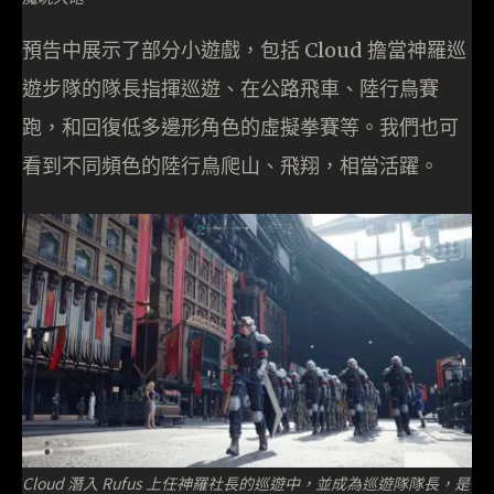
預告中展示了部分小遊戲，包括 Cloud 擔當神羅巡
遊步隊的隊長指揮巡遊、在公路飛車、陸行鳥賽
跑，和回復低多邊形角色的虛擬拳賽等。我們也可
看到不同頻色的陸行鳥爬山、飛翔，相當活躍。
Cloud 潛入 Rufus 上任神羅社長的巡遊中，並成為巡遊隊隊長，是