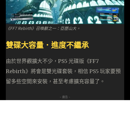
《FF7 Rebirth》召喚獸之一：亞歷山大。
雙碟大容量．進度不繼承
由於世界觀擴大不少，PS5 光碟版《FF7
Rebirth》將會是雙光碟套裝，相信 PS5 玩家要預
留多些空間來安裝，甚至考慮擴充容量了。
- 廣告 -