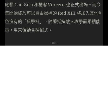
底貓 Cait Sith 和槍客 Vincent 也正式出場。而今
集開始終於可以自由操控的 Red XIII 將加入其他角
色沒有的「反擊計」，隨著抵擋敵人攻擊而累積能
量，用來發動各種招式。
- 廣告 -