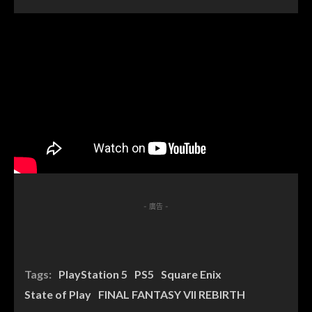
- 廣告 -
Tags:
PlayStation 5
PS5
Square Enix
State of Play
FINAL FANTASY VII REBIRTH