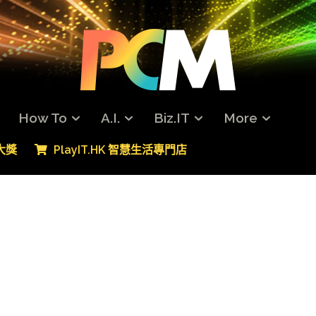
How To
A.I.
Biz.IT
More
專大獎
PlayIT.HK 智慧生活專門店