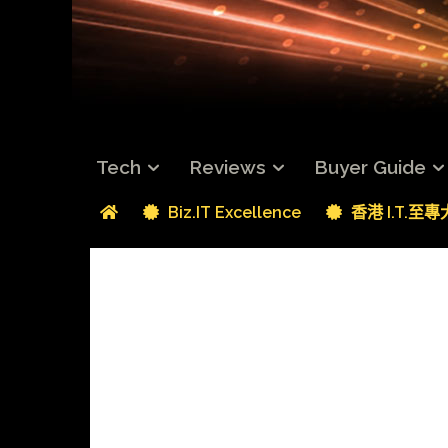
Tech
Reviews
Buyer Guide
Biz.IT Excellence
香港 I.T.至