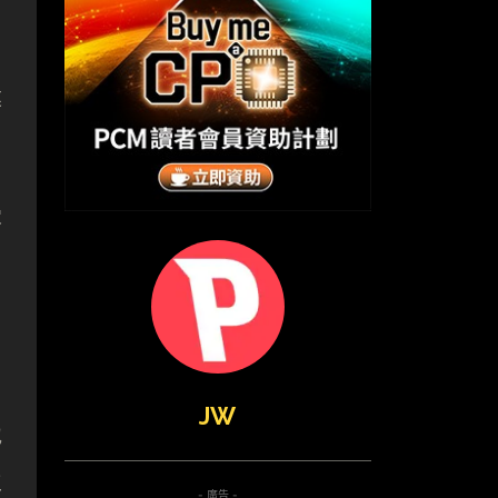
建
容
JW
地
立
- 廣告 -