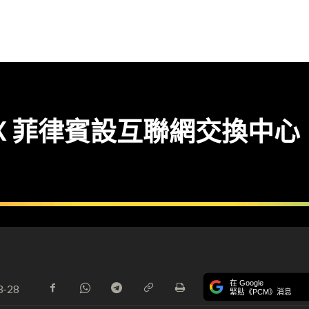
S-IX 菲律賓設互聯網交換
在 Google
3-28
緊貼《PCM》消息