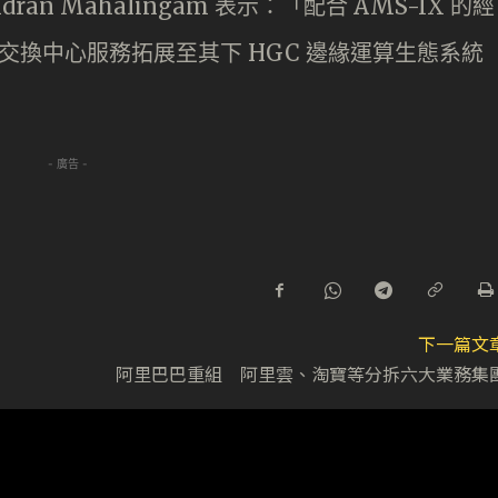
ran Mahalingam 表示：「配合 AMS-IX 的經
交換中心服務拓展至其下 HGC 邊緣運算生態系統
- 廣告 -
下一篇文
阿里巴巴重組 阿里雲、淘寶等分拆六大業務集