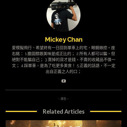
Mickey Chan
愛模擬飛行、希望終有一日回到單車上的宅，眼鏡娘控。座
右銘： 1.膽固醇跟美味是成正比的； 2.所有人都可以騙，但
絕對不能騙自己； 3.賣掉的貨才是錢，不賣的收藏品不值一
文； 4.踩單車，是為了吃更多美食！ 5.正義的話語，不一定
出自正義之人的口；
- 廣告 -
Related Articles