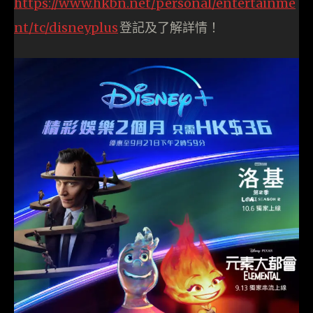
https://www.hkbn.net/personal/entertainme
nt/tc/disneyplus
登記及了解詳情！