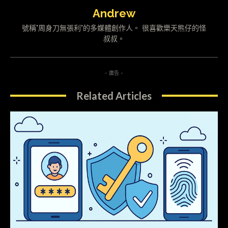
Andrew
號稱"周身刀無張利"的多媒體創作人。 很喜歡樂天熊仔的怪
叔叔。
- 廣告 -
Related Articles