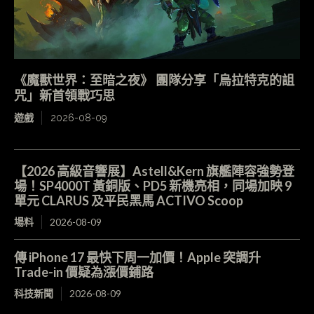
《魔獸世界：至暗之夜》 團隊分享「烏拉特克的詛
咒」新首領戰巧思
遊戲
2026-08-09
【2026 高級音響展】Astell&Kern 旗艦陣容強勢登
場！SP4000T 黃銅版、PD5 新機亮相，同場加映 9
單元 CLARUS 及平民黑馬 ACTIVO Scoop
場料
2026-08-09
傳 iPhone 17 最快下周一加價！Apple 突調升
Trade-in 價疑為漲價鋪路
科技新聞
2026-08-09