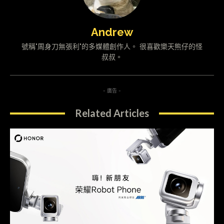
Andrew
號稱"周身刀無張利"的多媒體創作人。 很喜歡樂天熊仔的怪
叔叔。
- 廣告 -
Related Articles