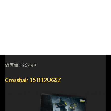
優惠價 : $6,499
Crosshair 15 B12UGSZ