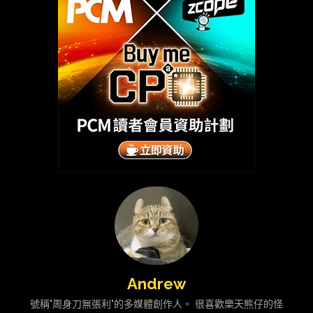
Andrew
號稱"周身刀無張利"的多媒體創作人。 很喜歡樂天熊仔的怪