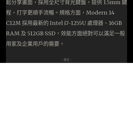
鬆分享畫面，採用全尺寸背光鍵盤，提供 1.5mm 鍵
程，打字更順手流暢。規格方面，Modern 14
C12M 採用最新的 Intel i7-1255U 處理器、16GB
RAM 及 512GB SSD，效能方面絕對可以滿足一般
用家及企業用戶的需要。
- 廣告 -