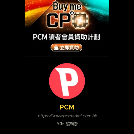
PCM
https://www.pcmarket.com.hk
PCM 編輯部