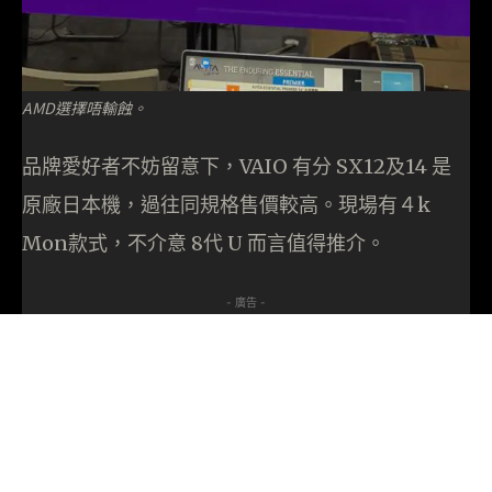
AMD選擇唔輸蝕。
品牌愛好者不妨留意下，VAIO 有分 SX12及14 是
原廠日本機，過往同規格售價較高。現場有４k
Mon款式，不介意 8代 U 而言值得推介。
- 廣告 -