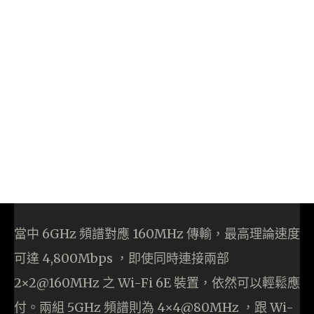
當中 6GHz 頻譜對應 160MHz 傳輸，最高理論速度
可達 4,800Mbps ，即使同時連接兩部
2×2@160MHz 之 Wi-Fi 6E 裝置，依然可以輕鬆應
付。兩組 5GHz 頻譜則為 4×4@80MHz ，跟 Wi-