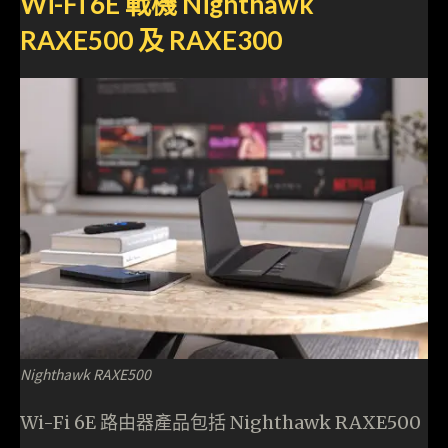
Wi-Fi 6E 戰機 Nighthawk
RAXE500 及 RAXE300
Nighthawk RAXE500
Wi-Fi 6E 路由器產品包括 Nighthawk RAXE500