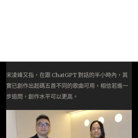
宋凌峰又指，在跟 ChatGPT 對話的半小時內，其
實已創作出起碼五首不同的歌曲可用，相信若進一
步追問，創作水平可以更高。