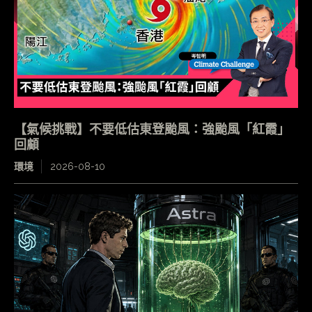
【氣候挑戰】不要低估東登颱風：強颱風「紅霞」
回顧
環境
2026-08-10