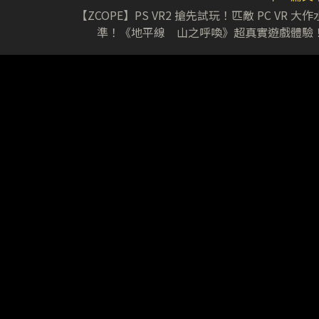
【ZCOPE】PS VR2 搶先試玩！匹敵 PC VR 大作
準！《地平線 山之呼喚》超真實遊戲體驗