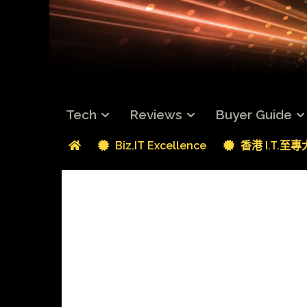
Tech
Reviews
Buyer Guide
Biz.IT Excellence
香港 I.T.至