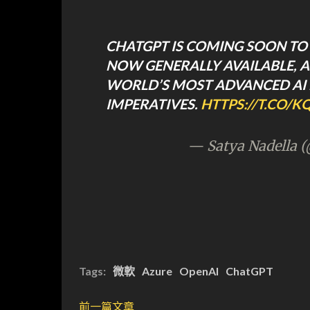
CHATGPT IS COMING SOON TO 
NOW GENERALLY AVAILABLE, A
WORLD’S MOST ADVANCED AI 
IMPERATIVES.
HTTPS://T.CO
— Satya Nadella (
Tags:
微軟
Azure
OpenAI
ChatGPT
前一篇文章