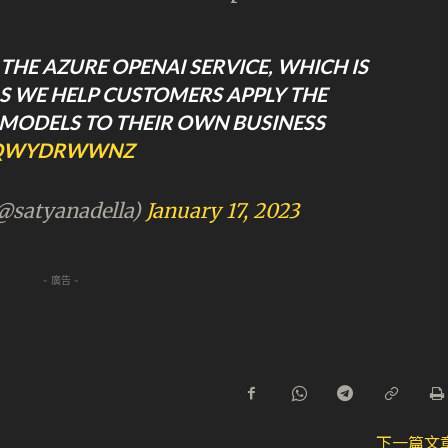
THE AZURE OPENAI SERVICE, WHICH IS
S WE HELP CUSTOMERS APPLY THE
MODELS TO THEIR OWN BUSINESS
/KQWYDRWWNZ
@satyanadella)
January 17, 2023
- 廣告 -
下一篇文