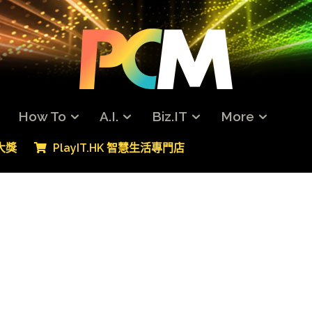
How To
A.I.
Biz.IT
More
專大獎
PlayIT.HK 智慧生活專門店