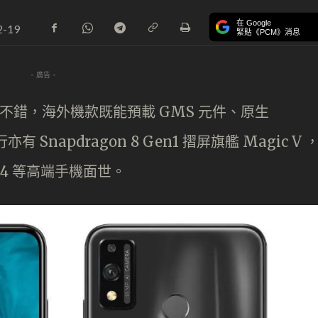
在 Google
2-19
緊貼《PCM》消息
- 廣告 -
展不錯，海外機款既能預載 GMS 元件、原生
行亦有 Snapdragon 8 Gen1 摺屏旗艦 Magic V 
c 4 等高端手機面世。