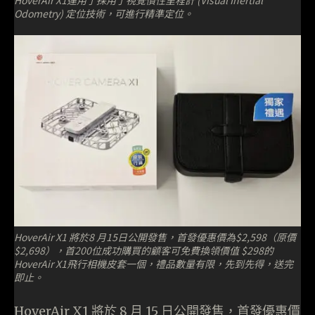
Odometry) 定位技術，可進行精準定位。
HoverAir X1 將於8 月15日公開發售，首發優惠價為$2,598（原價
$2,698），首200位成功購買的顧客可免費換領價值 $298的
HoverAir X1飛行相機皮套一個，禮品數量有限，先到先得，送完
即止。
HoverAir X1 將於 8 月 15 日公開發售，首發優惠價