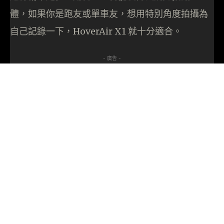
體，如果你是跑友或單車友，想用特別角度拍攝為
自己記錄一下，HoverAir X1 就十分適合。
- 廣告 -