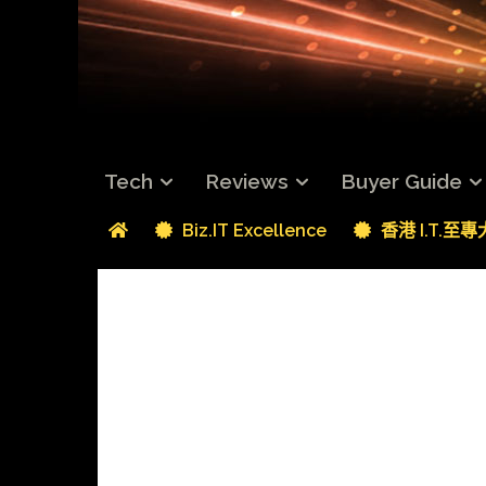
Tech
Reviews
Buyer Guide
Biz.IT Excellence
香港 I.T.至