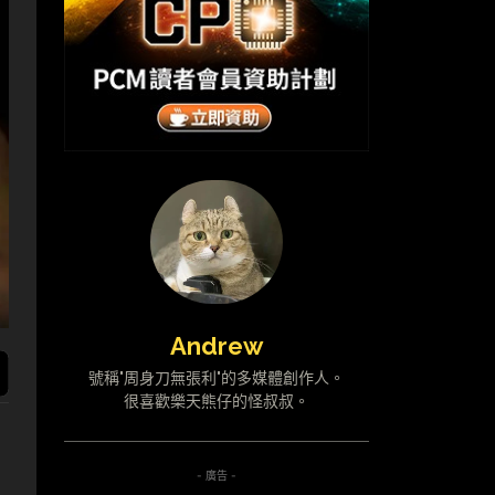
Andrew
號稱"周身刀無張利"的多媒體創作人。
很喜歡樂天熊仔的怪叔叔。
- 廣告 -