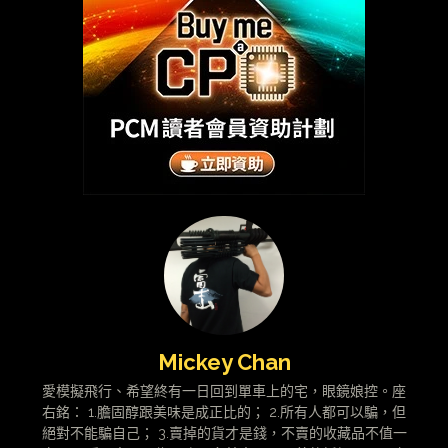
Mickey Chan
愛模擬飛行、希望終有一日回到單車上的宅，眼鏡娘控。座
右銘： 1.膽固醇跟美味是成正比的； 2.所有人都可以騙，但
絕對不能騙自己； 3.賣掉的貨才是錢，不賣的收藏品不值一