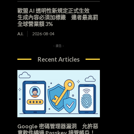
歐盟 AI 透明性新規定正式生效
生成內容必須加標籤 違者最高罰
全球營業額 3%
A.I.
2026-08-04
- 廣告 -
Recent Articles
Google 密碼管理器漏洞 允許惡
意軟件繞過 Passkey 接管帳戶！