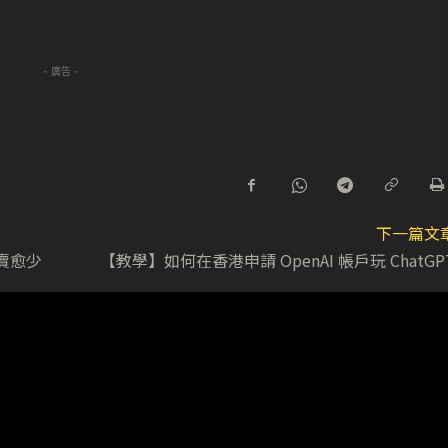
- 廣告 -
下一篇文
愈賣愈少
【教學】如何在香港申請 OpenAI 帳戶玩 ChatGP