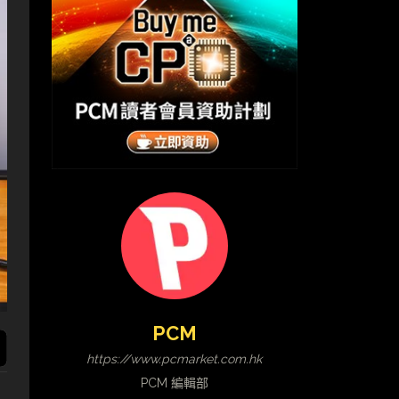
PCM
https://www.pcmarket.com.hk
PCM 編輯部