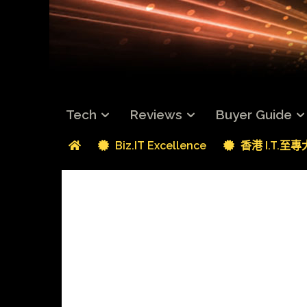
Tech
Reviews
Buyer Guide
Biz.IT Excellence
香港 I.T.至