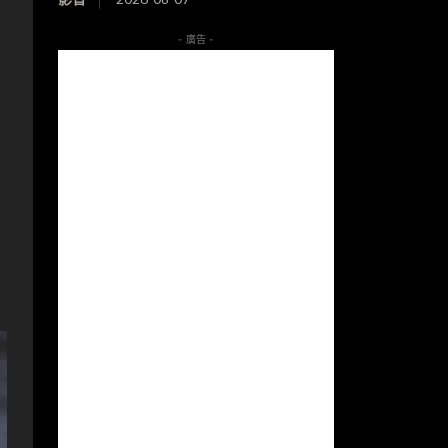
- 廣告 -