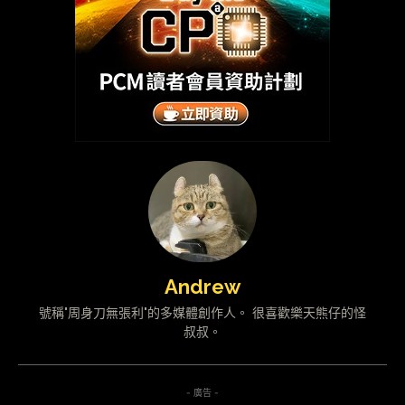
Andrew
號稱"周身刀無張利"的多媒體創作人。 很喜歡樂天熊仔的怪
叔叔。
- 廣告 -