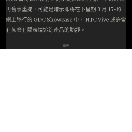
再舊事重提，可能是暗示即將在下星期 3 月 15-19
網上舉行的 GDC Showcase 中， HTC Vive 或許會
有甚麼有關表情追踪產品的動靜。
- 廣告 -