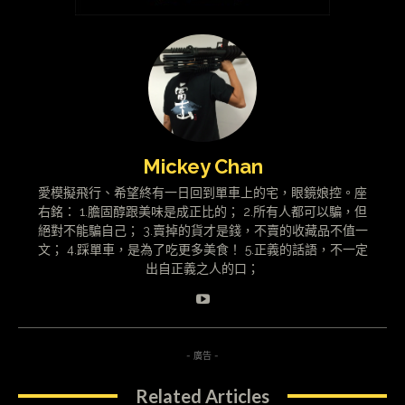
Mickey Chan
愛模擬飛行、希望終有一日回到單車上的宅，眼鏡娘控。座
右銘： 1.膽固醇跟美味是成正比的； 2.所有人都可以騙，但
絕對不能騙自己； 3.賣掉的貨才是錢，不賣的收藏品不值一
文； 4.踩單車，是為了吃更多美食！ 5.正義的話語，不一定
出自正義之人的口；
- 廣告 -
Related Articles