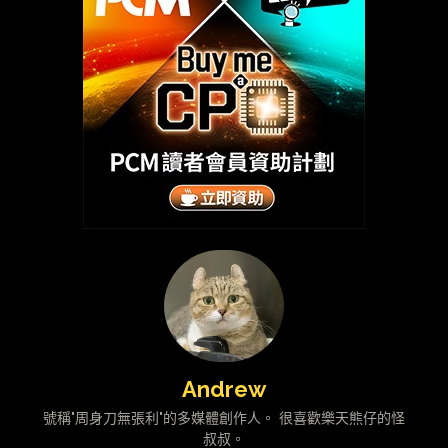
Andrew
號稱"周身刀無張利"的多媒體創作人。 很喜歡樂天熊仔的怪
叔叔。