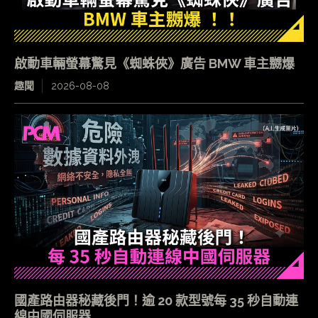
啟動車輛螢幕驚見《蜘蛛俠》廣告 BMW 車主嬲爆
趣聞
2026-08-08
國產路由器秘藏後門！逾 20 款型號每 35 秒自動連
線中國伺服器