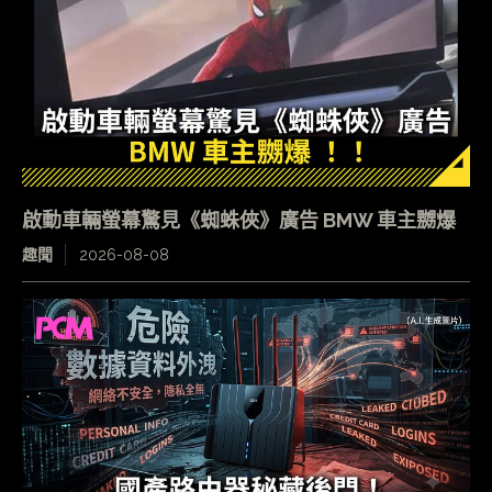
啟動車輛螢幕驚見《蜘蛛俠》廣告 BMW 車主嬲爆
趣聞
2026-08-08