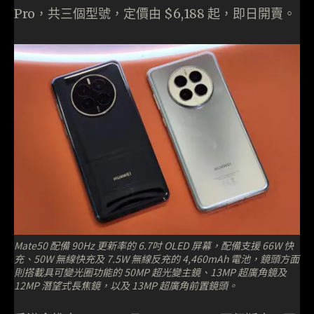
Pro，共三個型號，定價由 $6,188 起，即日開賣。
Mate50 配備 90Hz 更新率的 6.7吋 OLED 屏幕，配備支援 66W 快
充、50W 無線快充及 7.5W 無線反充的 4,460mAh 電池，鏡頭方面
則搭載具可變光圈功能的 50MP 超光變主鏡、13MP 超廣角鏡及
12MP 潛望式長焦鏡，以及 13MP 超廣角前置鏡頭。