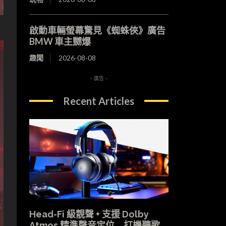
啟動車輛螢幕驚見《蜘蛛俠》廣告
BMW 車主嬲爆
趣聞
2026-08-08
- 廣告 -
Recent Articles
Head-Fi 級靚聲 + 支援 Dolby
Atmos 精準聲音定位 打機聽歌