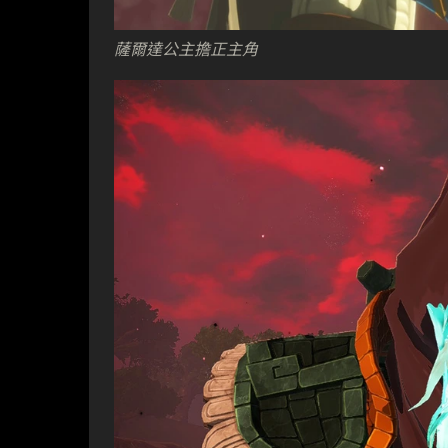
薩爾達公主擔正主角