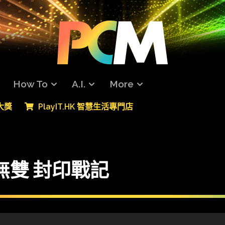
How To
A.I.
More
專大獎
PlayIT.HK 智慧生活專門店
 無雙 封印戰記