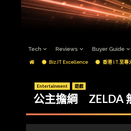
Tech
Reviews
Buyer Guide
Biz.IT Excellence
香港 I.T.至
Entertainment
遊戲
公主擔綱 ZELDA