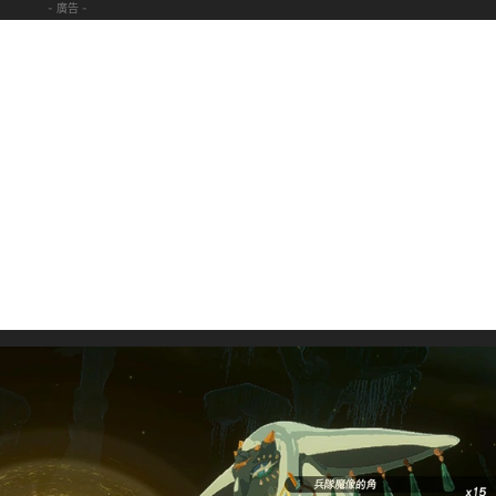
- 廣告 -