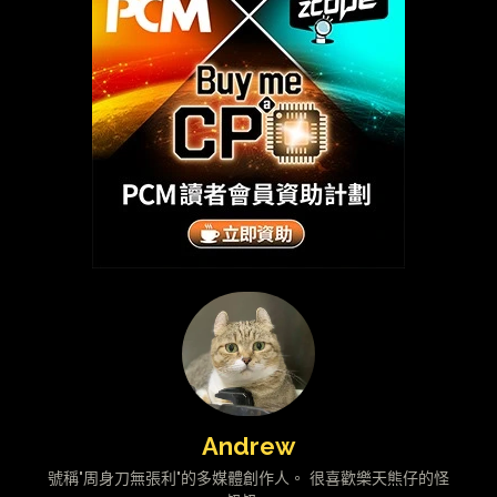
Andrew
號稱"周身刀無張利"的多媒體創作人。 很喜歡樂天熊仔的怪