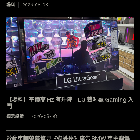
場料
2026-08-08
【場料】平價高 Hz 有升降 LG 雙吋數 Gaming 入
門
顯示設備
2026-08-08
啟動車輛螢幕驚見《蜘蛛俠》廣告 BMW 車主嬲爆