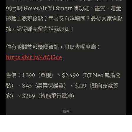
99g 嘅 HoverAir X1 Smart 喺功能、畫質、電量
體驗上表現係點？兩者又有咩唔同？最後大家會點
揀，記得睇完留言話我哋知！
仲有啲關於部機嘅資訊，可以去呢度睇：
https://bit.ly/4dQi5ue
售價：1,399（單機）、$2,499（DJI Neo 暢飛套
裝）、$43（槳葉保護罩）、$219（雙向充電管
家）、$269（智能飛行電池）
- 廣告 -