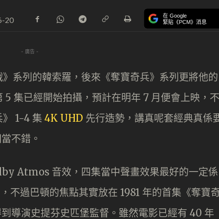
在 Google
6-20
緊貼《PCM》消息
- 廣告 -
戰》系列的韓索羅，後來《奪寶奇兵》系列更將他的
5 集已經開始拍攝，預計在明年 7 月便會上映，
 1-4 集
4K UHD
先行造勢，講真呢套經典真係
相當不錯。
 Dolby Atmos 音效，四集當中聲畫效果最好的一定係
，不過巴頓的焦點其實放在 1981 年的首集《奪寶
得到導演史提芬史匹堡監督。雖然電影已經有 40 年