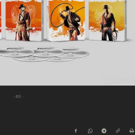
- 廣告 -