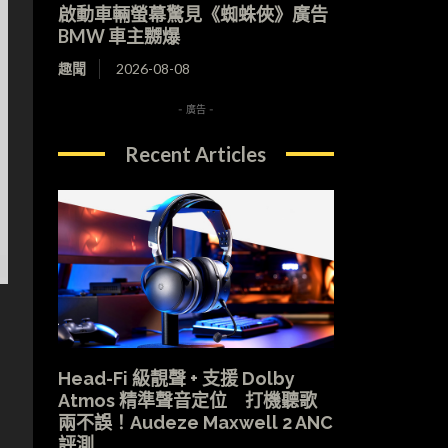
啟動車輛螢幕驚見《蜘蛛俠》廣告
BMW 車主嬲爆
趣聞
2026-08-08
- 廣告 -
Recent Articles
Head-Fi 級靚聲 + 支援 Dolby
Atmos 精準聲音定位 打機聽歌
兩不誤！Audeze Maxwell 2 ANC
評測