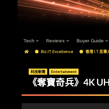
Tech
Reviews
Buyer Guide
Biz.IT Excellence
香港 I.T.至
科技新聞
Entertainment
《奪寶奇兵》4K U