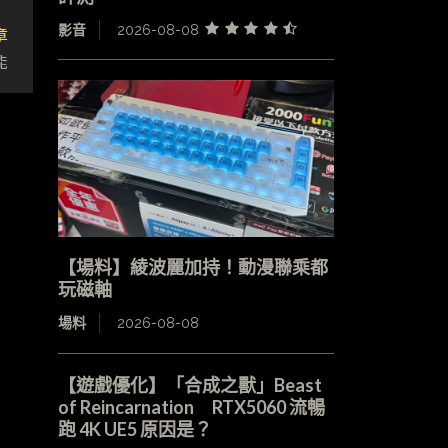
影音
2026-08-08
章
能
【場料】綾波麗加持！動漫聯乘都
玩磁軸
場料
2026-08-08
【遊戲優化】「合成之獸」Beast
of Reincarnation RTX5060 流暢
跑 4K UE5 原因是？