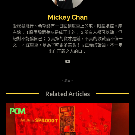
Mickey Chan
愛模擬飛行、希望終有一日回到單車上的宅，眼鏡娘控。座
右銘： 1.膽固醇跟美味是成正比的； 2.所有人都可以騙，但
絕對不能騙自己； 3.賣掉的貨才是錢，不賣的收藏品不值一
文； 4.踩單車，是為了吃更多美食！ 5.正義的話語，不一定
出自正義之人的口；
- 廣告 -
Related Articles