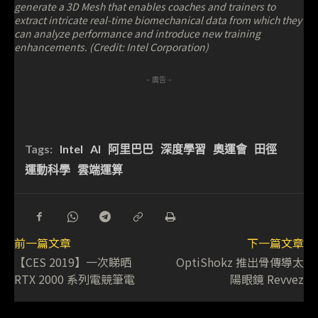
generate a 3D Mesh that enables coaches and trainers to
extract intricate real-time biomechanical data from which they
can analyze performance and introduce new training
enhancements. (Credit: Intel Corporation)
- 廣告 -
Tags:
Intel
AI
阿里巴巴
深度學習
奧運會
田徑
運動科學
雲端運算
前一篇文章
下一篇文章
【CES 2019】一次睇晒
OptiShokz 推出骨傳導太
RTX 2000 系列電競筆電
陽眼鏡 Revvez