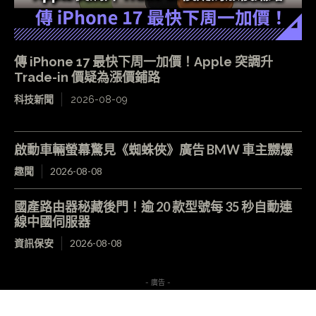
傳 iPhone 17 最快下周一加價！Apple 突調升
Trade-in 價疑為漲價鋪路
科技新聞
2026-08-09
啟動車輛螢幕驚見《蜘蛛俠》廣告 BMW 車主嬲爆
趣聞
2026-08-08
國產路由器秘藏後門！逾 20 款型號每 35 秒自動連
線中國伺服器
資訊保安
2026-08-08
- 廣告 -